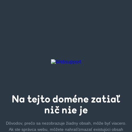
Na tejto
doméne zatiaľ
nič nie je
Dôvodov, prečo sa nezobrazuje žiadny obsah, môže byť
viacero.
Ak ste správca webu, môžete nahrať/zmazať
existujúci obsah